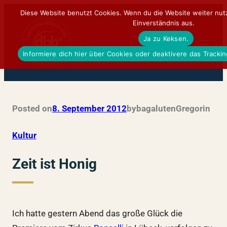
Zum
Diese Website benutzt Cookies. Wenn du die Website weiter nut
Einverständnis aus.
Inhalt
Ja zu Keksen.
springen
DickerBierBauchDE
Informiere dich hier über Cookies oder deaktivere das Tracki
Posted on
8. September 2012
by
bagalutenGregor
in
Kultur
Zeit ist Honig
Ich hatte gestern Abend das große Glück die