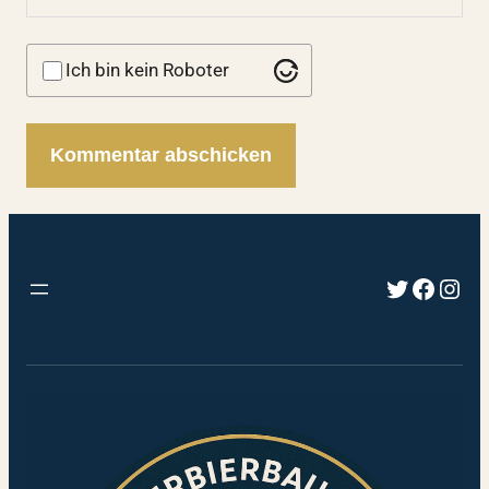
Ich bin kein Roboter
Twitter
Faceb
Inst