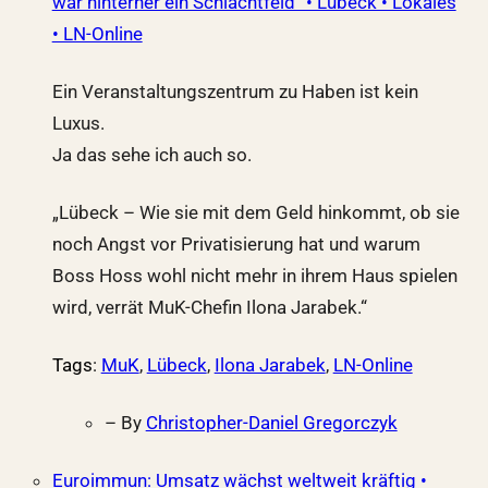
war hinterher ein Schlachtfeld“ • Lübeck • Lokales
• LN-Online
Ein Veranstaltungszentrum zu Haben ist kein
Luxus.
Ja das sehe ich auch so.
„Lübeck – Wie sie mit dem Geld hinkommt, ob sie
noch Angst vor Privatisierung hat und warum
Boss Hoss wohl nicht mehr in ihrem Haus spielen
wird, verrät MuK-Chefin Ilona Jarabek.“
Tags
:
MuK
,
Lübeck
,
Ilona Jarabek
,
LN-Online
– By
Christopher-Daniel Gregorczyk
Euroimmun: Umsatz wächst weltweit kräftig •