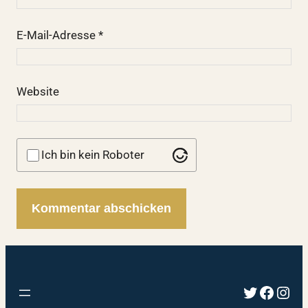
E-Mail-Adresse
*
Website
Ich bin kein Roboter
Twitter
Faceb
Inst