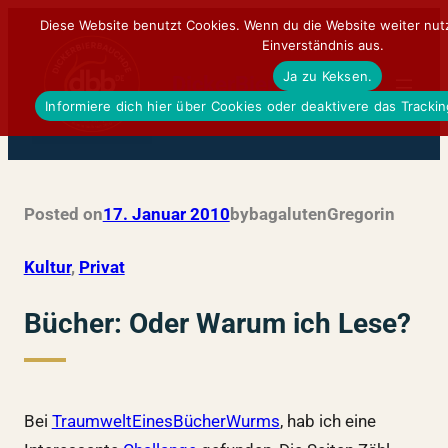
Zum
Diese Website benutzt Cookies. Wenn du die Website weiter nut
Einverständnis aus.
Inhalt
Ja zu Keksen.
springen
DickerBierBauchDE
Informiere dich hier über Cookies oder deaktivere das Tracki
Posted on
17. Januar 2010
by
bagalutenGregor
in
Kultur
, 
Privat
Bücher: Oder Warum ich Lese?
Bei
TraumweltEinesBücherWurms
, hab ich eine