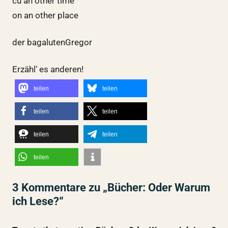
cu an other time
on an other place
der bagalutenGregor
Erzähl‘ es anderen!
teilen
teilen
teilen
teilen
teilen
teilen
teilen
3 Kommentare zu „Bücher: Oder Warum
ich Lese?“