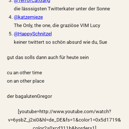
@TerrorCatGang
die lässsigsten Twitterkater unter der Sonne
@katzemieze
The Only, the one, die graziöse VIM Lucy
@HappySchnitzel
keiner twittert so schön absurd wie du, Sue
gut das solls dann auch für heute sein
cu an other time
on an other place
der bagalutenGregor
[youtube=http://www.youtube.com/watch?
v=6ysbZ_j2xi0&hl=de_DE&fs=1&color1=0x5d1719&
color2=0xcd311b&border=1]