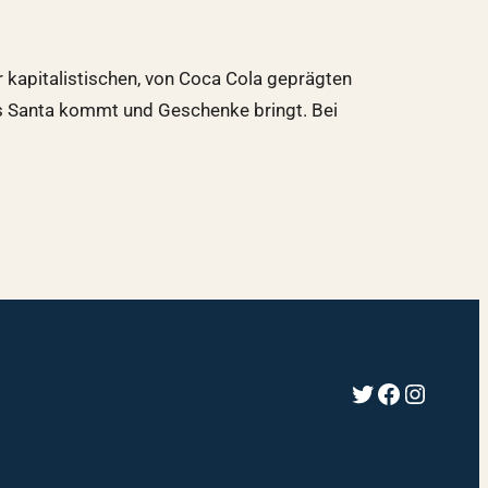
r kapitalistischen, von Coca Cola geprägten
as Santa kommt und Geschenke bringt. Bei
Twitter
Faceboo
Instag