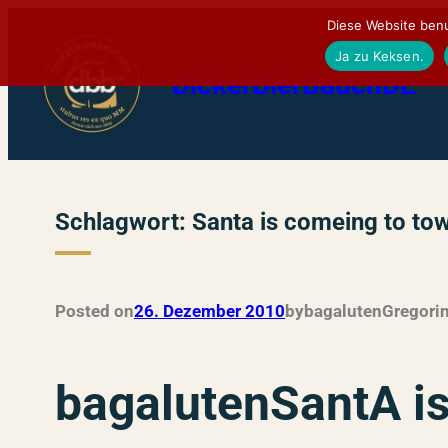
Zum
Diese Website benu
Inhalt
Ja zu Keksen.
DickerBierBauchDE
springen
Schlagwort:
Santa is comeing to to
Posted on
26. Dezember 2010
by
bagalutenGregor
i
bagalutenSantA is