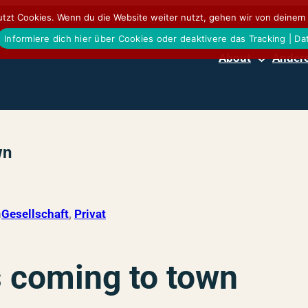
tzt Cookies. Wenn du die Website weiter nutzt, gehen wir von deinem 
Informiere dich hier über Cookies oder deaktivere das Tracking | D
About
Andere
wn
n
Gesellschaft
, 
Privat
 coming to town