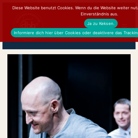
Zum
Diese Website benutzt Cookies. Wenn du die Website weiter nut
Einverständnis aus.
Inhalt
Ja zu Keksen.
springen
DickerBierBauchDE
Informiere dich hier über Cookies oder deaktivere das Tracki