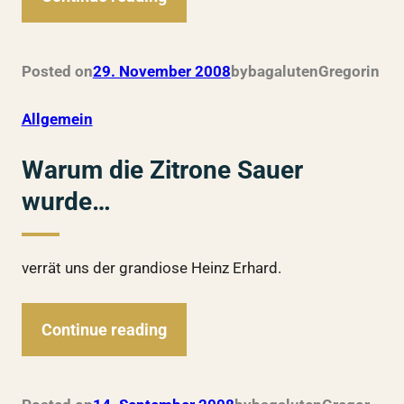
Posted on
29. November 2008
by
bagalutenGregor
in
Allgemein
Warum die Zitrone Sauer
wurde…
verrät uns der grandiose Heinz Erhard.
Continue reading