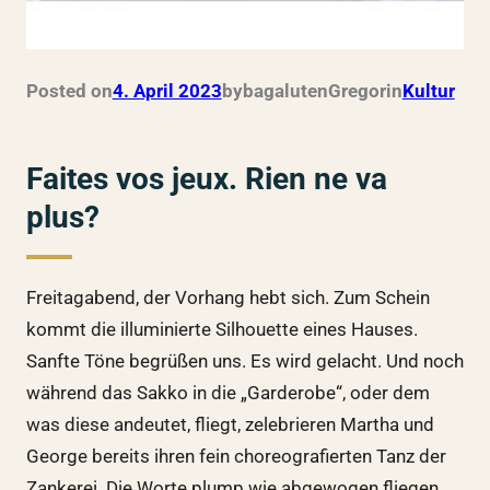
Posted on
4. April 2023
by
bagalutenGregor
in
Kultur
Faites vos jeux. Rien ne va
plus?
Freitagabend, der Vorhang hebt sich. Zum Schein
kommt die illuminierte Silhouette eines Hauses.
Sanfte Töne begrüßen uns. Es wird gelacht. Und noch
während das Sakko in die „Garderobe“, oder dem
was diese andeutet, fliegt, zelebrieren Martha und
George bereits ihren fein choreografierten Tanz der
Zankerei. Die Worte plump wie abgewogen fliegen