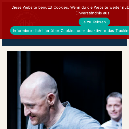
Zum
Diese Website benutzt Cookies. Wenn du die Website weiter nut
Einverständnis aus.
Inhalt
Ja zu Keksen.
springen
DickerBierBauchDE
Informiere dich hier über Cookies oder deaktivere das Tracki