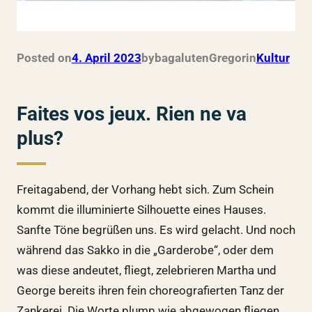
Posted on
4. April 2023
by
bagalutenGregor
in
Kultur
Faites vos jeux. Rien ne va
plus?
Freitagabend, der Vorhang hebt sich. Zum Schein
kommt die illuminierte Silhouette eines Hauses.
Sanfte Töne begrüßen uns. Es wird gelacht. Und noch
während das Sakko in die „Garderobe“, oder dem
was diese andeutet, fliegt, zelebrieren Martha und
George bereits ihren fein choreografierten Tanz der
Zankerei. Die Worte plump wie abgewogen fliegen