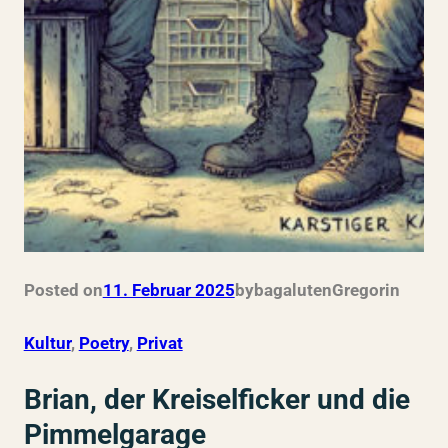
Posted on
11. Februar 2025
by
bagalutenGregor
in
Kultur
, 
Poetry
, 
Privat
Brian, der Kreiselficker und die
Pimmelgarage