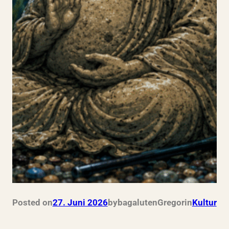
Posted on
27. Juni 2026
by
bagalutenGregor
in
Kultur