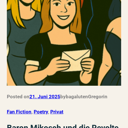
Posted on
21. Juni 2025
by
bagalutenGregor
in
Fan Fiction
, 
Poetry
, 
Privat
Baron Mikosch und die Revolte