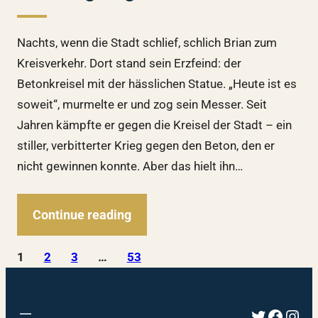
Nachts, wenn die Stadt schlief, schlich Brian zum
Kreisverkehr. Dort stand sein Erzfeind: der
Betonkreisel mit der hässlichen Statue. „Heute ist es
soweit“, murmelte er und zog sein Messer. Seit
Jahren kämpfte er gegen die Kreisel der Stadt – ein
stiller, verbitterter Krieg gegen den Beton, den er
nicht gewinnen konnte. Aber das hielt ihn…
Continue reading
1
2
3
…
53
Twitter
Faceb
Inst