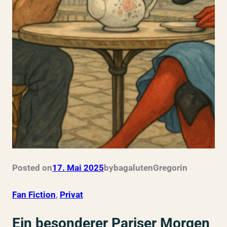
Posted on
17. Mai 2025
by
bagalutenGregor
in
Fan Fiction
, 
Privat
Ein besonderer Pariser Morgen