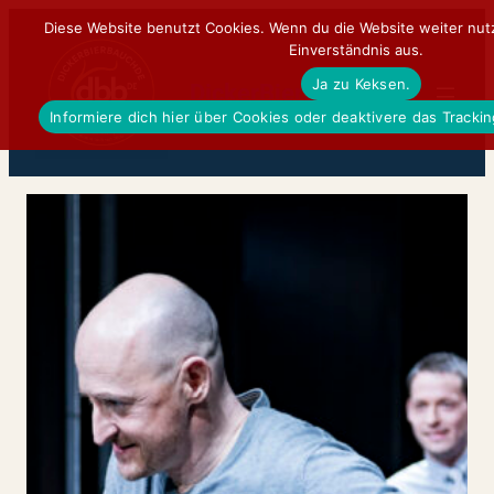
Zum
Diese Website benutzt Cookies. Wenn du die Website weiter nut
Einverständnis aus.
Inhalt
Ja zu Keksen.
springen
DickerBierBauchDE
Informiere dich hier über Cookies oder deaktivere das Tracki