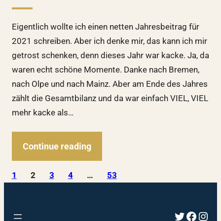
Eigentlich wollte ich einen netten Jahresbeitrag für
2021 schreiben. Aber ich denke mir, das kann ich mir
getrost schenken, denn dieses Jahr war kacke. Ja, da
waren echt schöne Momente. Danke nach Bremen,
nach Olpe und nach Mainz. Aber am Ende des Jahres
zählt die Gesamtbilanz und da war einfach VIEL, VIEL
mehr kacke als…
Continue reading
1
2
3
4
…
53
Twitter
Faceb
Inst