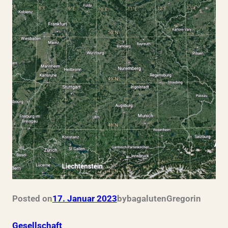
Posted on
17. Januar 2023
by
bagalutenGregor
in
Gesellschaft