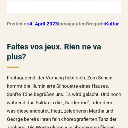
Posted on
4. April 2023
by
bagalutenGregor
in
Kultur
Faites vos jeux. Rien ne va
plus?
Freitagabend, der Vorhang hebt sich. Zum Schein
kommt die illuminierte Silhouette eines Hauses.
Sanfte Töne begrüßen uns. Es wird gelacht. Und noch
während das Sakko in die „Garderobe“, oder dem
was diese andeutet, fliegt, zelebrieren Martha und
George bereits ihren fein choreografierten Tanz der
Zankerei. Die Worte plump wie abgewogen fliegen