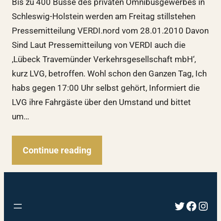
Bis zu 400 Busse des privaten Omnibusgewerbes in
Schleswig-Holstein werden am Freitag stillstehen
Pressemitteilung VERDI.nord vom 28.01.2010 Davon
Sind Laut Pressemitteilung von VERDI auch die
‚Lübeck Travemünder Verkehrsgesellschaft mbH‘,
kurz LVG, betroffen. Wohl schon den Ganzen Tag, Ich
habs gegen 17:00 Uhr selbst gehört, Informiert die
LVG ihre Fahrgäste über den Umstand und bittet
um…
Continue reading
Twitter
Faceb
Inst