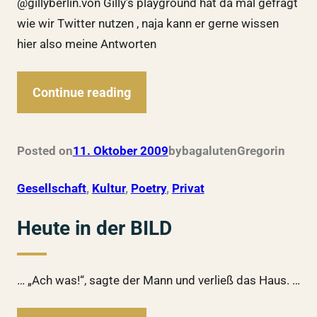
@gillyberlin.von Gilly’s playground hat da mal gefragt
wie wir Twitter nutzen , naja kann er gerne wissen
hier also meine Antworten
Continue reading
Posted on
11. Oktober 2009
by
bagalutenGregor
in
Gesellschaft
, 
Kultur
, 
Poetry
, 
Privat
Heute in der BILD
… „Ach was!“, sagte der Mann und verließ das Haus. …