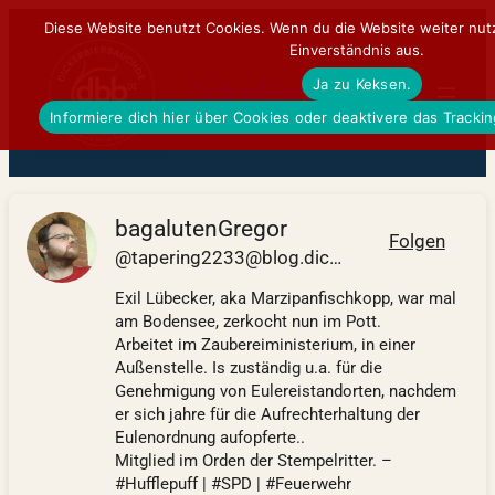
Zum
Diese Website benutzt Cookies. Wenn du die Website weiter nut
Einverständnis aus.
Inhalt
Ja zu Keksen.
springen
DickerBierBauchDE
Informiere dich hier über Cookies oder deaktivere das Tracki
bagalutenGregor
Folgen
@tapering2233@blog.dickerbierbauch.de
Exil Lübecker, aka Marzipanfischkopp, war mal
am Bodensee, zerkocht nun im Pott.
Arbeitet im Zaubereiministerium, in einer
Außenstelle. Is zuständig u.a. für die
Genehmigung von Eulereistandorten, nachdem
er sich jahre für die Aufrechterhaltung der
Eulenordnung aufopferte..
Mitglied im Orden der Stempelritter. –
#Hufflepuff | #SPD | #Feuerwehr