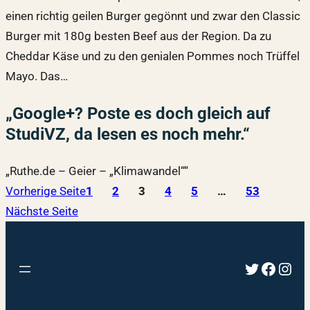
einen richtig geilen Burger gegönnt und zwar den Classic
Burger mit 180g besten Beef aus der Region. Da zu
Cheddar Käse und zu den genialen Pommes noch Trüffel
Mayo. Das…
„Google+? Poste es doch gleich auf
StudiVZ, da lesen es noch mehr.“
„Ruthe.de – Geier – „Klimawandel““
Vorherige Seite
1
2
3
4
5
…
53
Nächste Seite
Twitter
Faceb
Inst