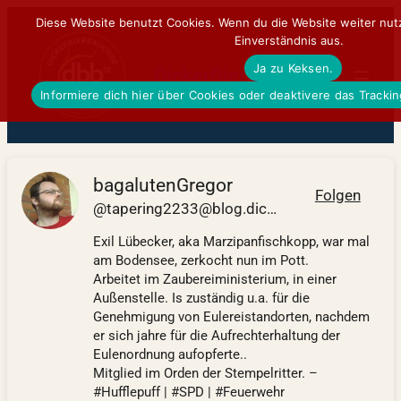
Zum
Diese Website benutzt Cookies. Wenn du die Website weiter nut
Einverständnis aus.
Inhalt
Ja zu Keksen.
springen
DickerBierBauchDE
Informiere dich hier über Cookies oder deaktivere das Tracki
bagalutenGregor
Folgen
@tapering2233@blog.dickerbierbauch.de
Exil Lübecker, aka Marzipanfischkopp, war mal
am Bodensee, zerkocht nun im Pott.
Arbeitet im Zaubereiministerium, in einer
Außenstelle. Is zuständig u.a. für die
Genehmigung von Eulereistandorten, nachdem
er sich jahre für die Aufrechterhaltung der
Eulenordnung aufopferte..
Mitglied im Orden der Stempelritter. –
#Hufflepuff | #SPD | #Feuerwehr