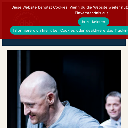
Zum
Diese Website benutzt Cookies. Wenn du die Website weiter nut
Einverständnis aus.
Inhalt
Ja zu Keksen.
springen
DickerBierBauchDE
Informiere dich hier über Cookies oder deaktivere das Tracki