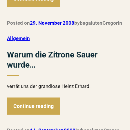
Posted on
29. November 2008
by
bagalutenGregor
in
Allgemein
Warum die Zitrone Sauer
wurde…
verrät uns der grandiose Heinz Erhard.
Continue reading