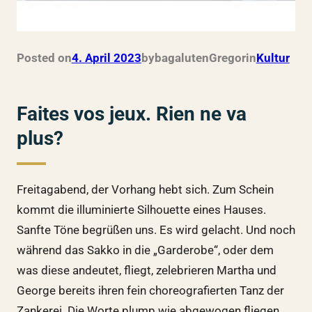
Posted on
4. April 2023
by
bagalutenGregor
in
Kultur
Faites vos jeux. Rien ne va
plus?
Freitagabend, der Vorhang hebt sich. Zum Schein
kommt die illuminierte Silhouette eines Hauses.
Sanfte Töne begrüßen uns. Es wird gelacht. Und noch
während das Sakko in die „Garderobe“, oder dem
was diese andeutet, fliegt, zelebrieren Martha und
George bereits ihren fein choreografierten Tanz der
Zankerei. Die Worte plump wie abgewogen fliegen