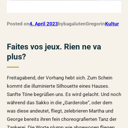
Posted on
4. April 2023
by
bagalutenGregor
in
Kultur
Faites vos jeux. Rien ne va
plus?
Freitagabend, der Vorhang hebt sich. Zum Schein
kommt die illuminierte Silhouette eines Hauses.
Sanfte Töne begrüßen uns. Es wird gelacht. Und noch
während das Sakko in die „Garderobe“, oder dem
was diese andeutet, fliegt, zelebrieren Martha und
George bereits ihren fein choreografierten Tanz der
Zankerei. Die Worte plump wie abgewogen fliegen