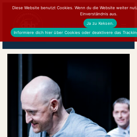
Zum
Diese Website benutzt Cookies. Wenn du die Website weiter nut
Einverständnis aus.
Inhalt
Ja zu Keksen.
springen
DickerBierBauchDE
Informiere dich hier über Cookies oder deaktivere das Tracki