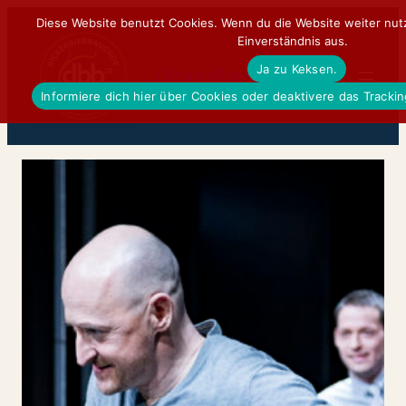
Zum
Diese Website benutzt Cookies. Wenn du die Website weiter nut
Einverständnis aus.
Inhalt
Ja zu Keksen.
springen
DickerBierBauchDE
Informiere dich hier über Cookies oder deaktivere das Tracki