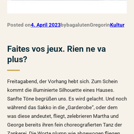
Posted on
4. April 2023
by
bagalutenGregor
in
Kultur
Faites vos jeux. Rien ne va
plus?
Freitagabend, der Vorhang hebt sich. Zum Schein
kommt die illuminierte Silhouette eines Hauses.
Sanfte Töne begrüßen uns. Es wird gelacht. Und noch
während das Sakko in die „Garderobe“, oder dem
was diese andeutet, fliegt, zelebrieren Martha und
George bereits ihren fein choreografierten Tanz der
Zankerei. Die Worte plump wie abgewogen fliegen