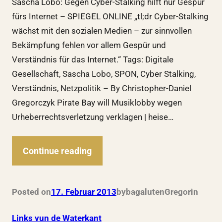
Sascha Lobo: Gegen Cyber-Stalking hilft nur Gespür
fürs Internet – SPIEGEL ONLINE „tl;dr Cyber-Stalking
wächst mit den sozialen Medien – zur sinnvollen
Bekämpfung fehlen vor allem Gespür und
Verständnis für das Internet.“ Tags: Digitale
Gesellschaft, Sascha Lobo, SPON, Cyber Stalking,
Verständnis, Netzpolitik – By Christopher-Daniel
Gregorczyk Pirate Bay will Musiklobby wegen
Urheberrechtsverletzung verklagen | heise…
Continue reading
Posted on
17. Februar 2013
by
bagalutenGregor
in
Links vun de Waterkant